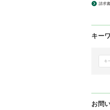
請求
キー
お問