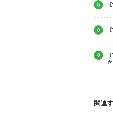
【
Q
【
Q
【
Q
か
関連