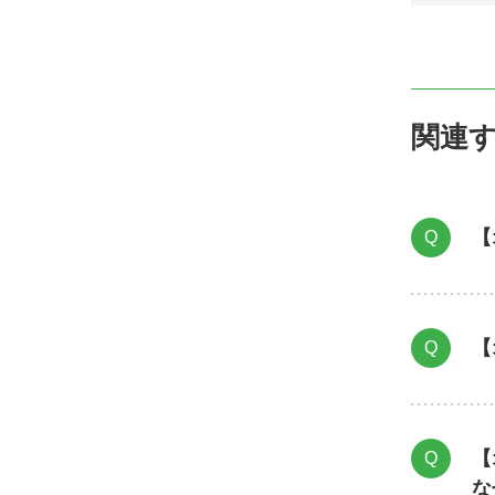
関連
【
Q
【
Q
【
Q
な