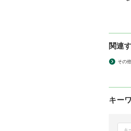
関連
その
キー