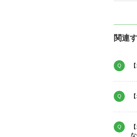
関連
【
Q
【
Q
【
Q
な