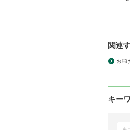
関連
お届
キー