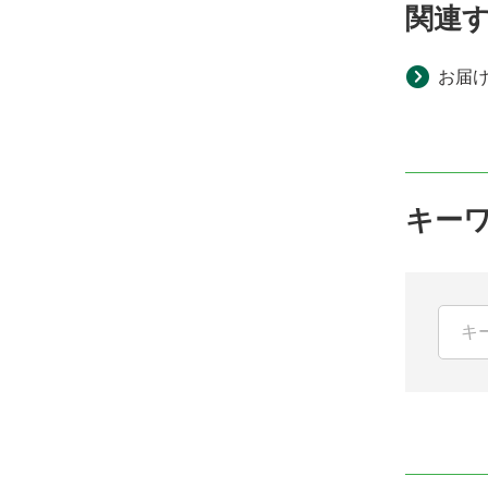
関連
お届
キー