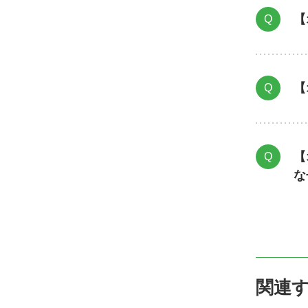
【
Q
【
Q
【
Q
な
関連