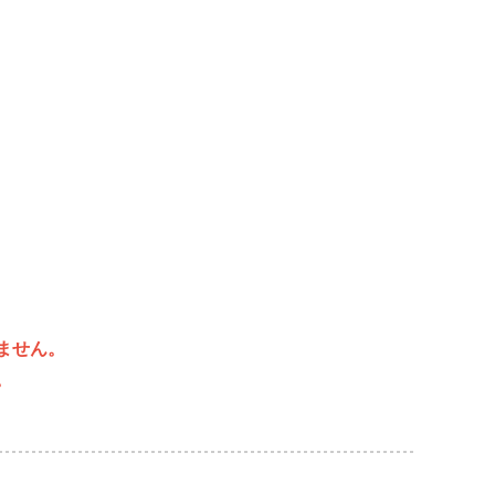
ません。
。