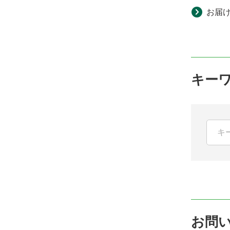
お届
キー
お問