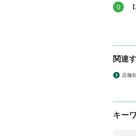
【
Q
関連
店舗
キー