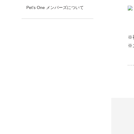
Pet's One メンバーズについて
※
※