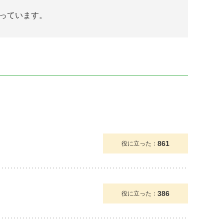
っています。
861
役に立った：
386
役に立った：