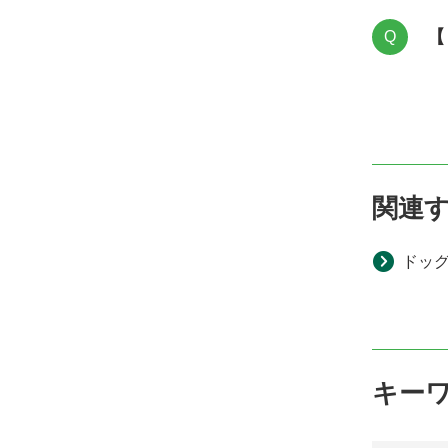
【
Q
関連
ドッ
キー