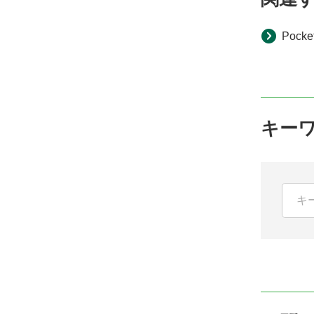
Pock
キー